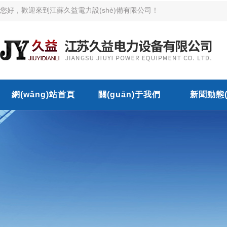
您好，歡迎來到江蘇久益電力設(shè)備有限公司！
網(wǎng)站首頁
關(guān)于我們
新聞動態(t